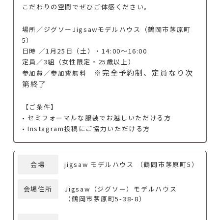
こだわりの空間でぜひご体感ください。
場所／ジグソーJigsawモデルハウス（鶴岡市茅原町
5）
日時 ／1月25日（土）・14:00～16:00
定員／3組（女性限定・25歳以上）
※完全予約制、定員なり次
参加費／参加費無料
第終了
【ご条件】
• セミフォーマルな服装でお越しいただける方
• Instagram投稿にご協力いただける方
会場
jigsaw モデルハウス （鶴岡市茅原町5）
会場住所
Jigsaw（ジグソー）モデルハウス
（鶴岡市茅原町5-38-8）