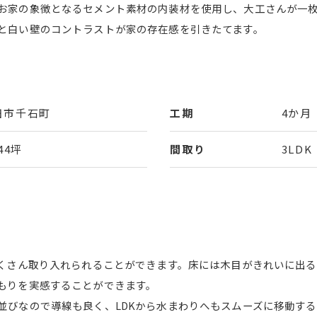
お家の象徴となるセメント素材の内装材を使用し、大工さんが一
と白い壁のコントラストが家の存在感を引きたてます。
田市千石町
工期
4か月
.44坪
間取り
3LDK
たくさん取り入れられることができます。床には木目がきれいに出
もりを実感することができます。
並びなので導線も良く、LDKから水まわりへもスムーズに移動す