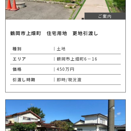
ご案内
鶴岡市上畑町 住宅用地 更地引渡し
種別
土地
エリア
鶴岡市上畑町6－16
価格
450万円
引渡し時期
即時/現況渡